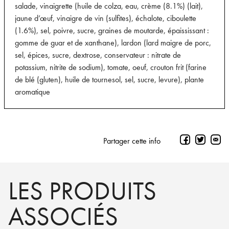
salade, vinaigrette (huile de colza, eau, crème (8.1%) (lait),
jaune d’œuf, vinaigre de vin (sulfites), échalote, ciboulette
(1.6%), sel, poivre, sucre, graines de moutarde, épaississant :
gomme de guar et de xanthane), lardon (lard maigre de porc,
sel, épices, sucre, dextrose, conservateur : nitrate de
potassium, nitrite de sodium), tomate, oeuf, crouton frit (farine
de blé (gluten), huile de tournesol, sel, sucre, levure), plante
aromatique
Partager cette info
LES PRODUITS
ASSOCIÉS